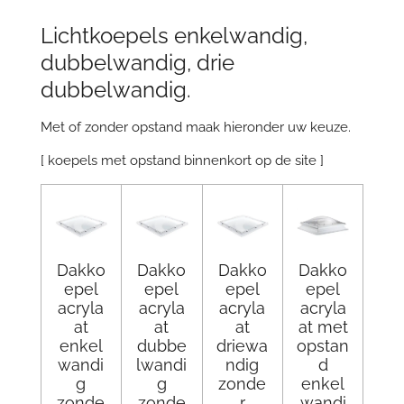
Lichtkoepels enkelwandig,
dubbelwandig, drie
dubbelwandig.
Met of zonder opstand maak hieronder uw keuze.
[ koepels met opstand binnenkort op de site ]
Dakko
Dakko
Dakko
Dakko
epel
epel
epel
epel
acryla
acryla
acryla
acryla
at
at
at
at met
enkel
dubbe
driewa
opstan
wandi
lwandi
ndig
d
g
g
zonde
enkel
zonde
zonde
r
wandi