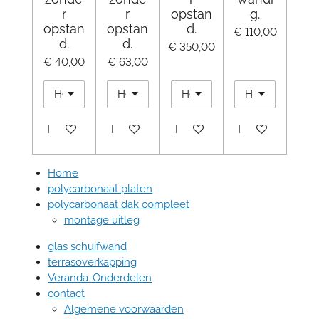
r
r
opstan
g.
opstan
opstan
d.
€ 110,00
d.
d.
€ 350,00
€ 40,00
€ 63,00
In winkelwagen
In winkelwagen
In winkelwagen
In winkelwagen
Home
polycarbonaat platen
polycarbonaat dak compleet
montage uitleg
glas schuifwand
terrasoverkapping
Veranda-Onderdelen
contact
Algemene voorwaarden