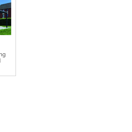
ing
d