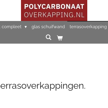
k compleet
glas schuifwand
terrasoverkapping
terrasoverkappingen.