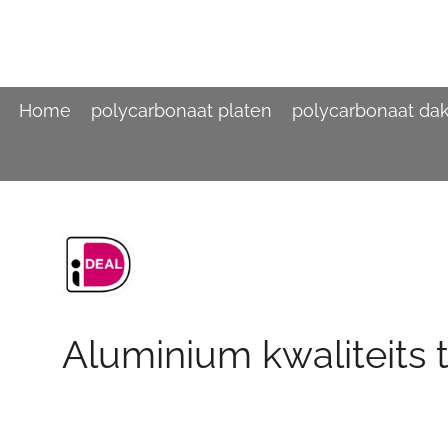
Ga
direct
naar
de
hoofdinhoud
Home
polycarbonaat platen
polycarbonaat da
Aluminium kwaliteits 