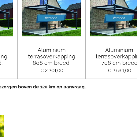
Aluminium
Aluminium
ing
terrasoverkapping
terrasoverkapp
.
606 cm breed.
706 cm bree
€ 2.201,00
€ 2.534,00
Bezorgen boven de 120 km op aanvraag.