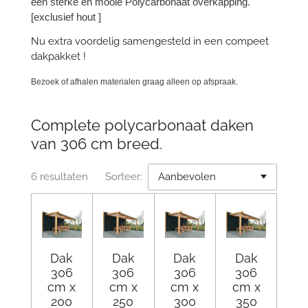
een sterke en mooie Polycarbonaat overkapping.
[exclusief hout ]
Nu extra voordelig samengesteld in een compeet
dakpakket !
Bezoek of afhalen materialen graag alleen op afspraak.
Complete polycarbonaat daken
van 306 cm breed.
6 resultaten
Sorteer:
Dak
Dak
Dak
Dak
306
306
306
306
cm x
cm x
cm x
cm x
200
250
300
350