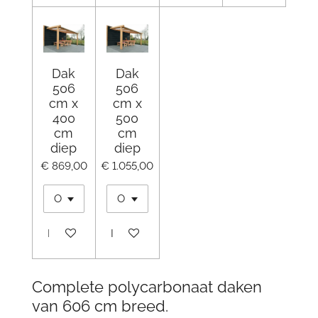
Dak
Dak
506
506
cm x
cm x
400
500
cm
cm
diep
diep
€ 869,00
€ 1.055,00
In winkelwagen
In winkelwagen
Complete polycarbonaat daken
van 606 cm breed.