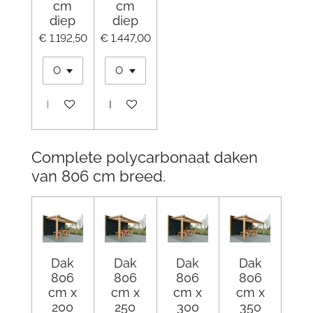
cm
cm
diep
diep
€ 1.192,50
€ 1.447,00
In winkelwagen
In winkelwagen
Complete polycarbonaat daken
van 806 cm breed.
Dak
Dak
Dak
Dak
806
806
806
806
cm x
cm x
cm x
cm x
200
250
300
350