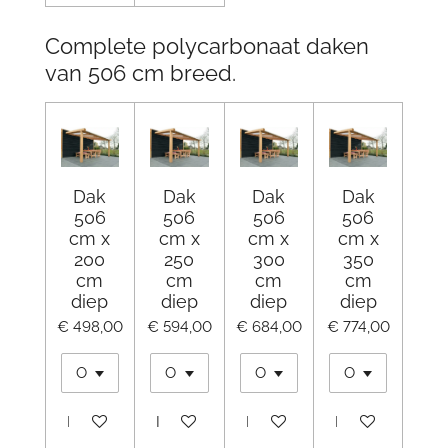
Complete polycarbonaat daken
van 506 cm breed.
Dak
Dak
Dak
Dak
506
506
506
506
cm x
cm x
cm x
cm x
200
250
300
350
cm
cm
cm
cm
diep
diep
diep
diep
€ 498,00
€ 594,00
€ 684,00
€ 774,00
In winkelwagen
In winkelwagen
In winkelwagen
In winkelwagen