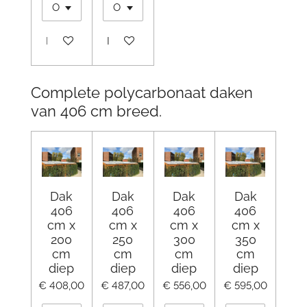
In winkelwagen
In winkelwagen
Complete polycarbonaat daken
van 406 cm breed.
Dak
Dak
Dak
Dak
406
406
406
406
cm x
cm x
cm x
cm x
200
250
300
350
cm
cm
cm
cm
diep
diep
diep
diep
€ 408,00
€ 487,00
€ 556,00
€ 595,00