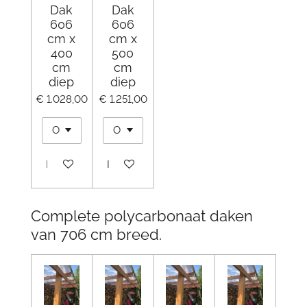
Dak
Dak
606
606
cm x
cm x
400
500
cm
cm
diep
diep
€ 1.028,00
€ 1.251,00
In winkelwagen
In winkelwagen
Complete polycarbonaat daken
van 706 cm breed.