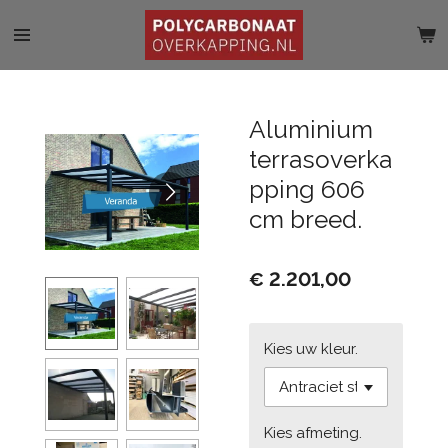
Ga
direct
naar
de
hoofdinhoud
Aluminium
terrasoverka
pping 606
cm breed.
€ 2.201,00
Kies uw kleur.
Kies afmeting.