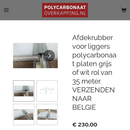
Ga
direct
naar
de
hoofdinhoud
Afdekrubber
voor liggers
polycarbonaa
t platen grijs
of wit rol van
35 meter.
VERZENDEN
NAAR
BELGIE
€ 230,00