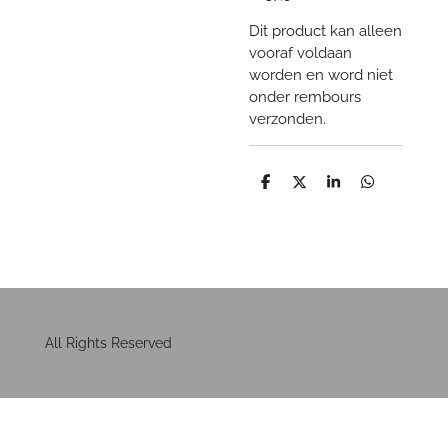
Dit product kan alleen
vooraf voldaan
worden en word niet
onder rembours
verzonden.
D
D
S
D
e
e
h
e
l
e
a
l
e
l
r
e
n
e
n
All Rights Reserved