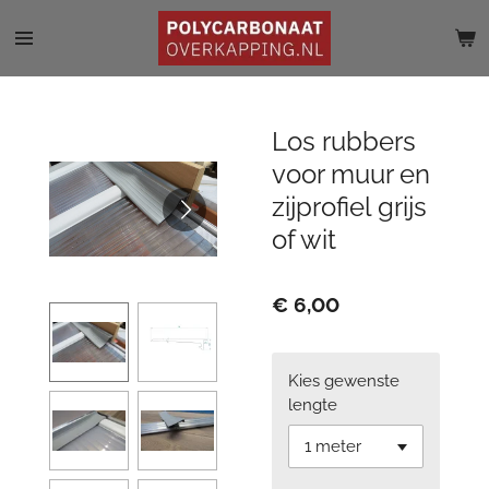
Ga
direct
naar
de
hoofdinhoud
Los rubbers
voor muur en
zijprofiel grijs
of wit
€ 6,00
Kies gewenste
lengte