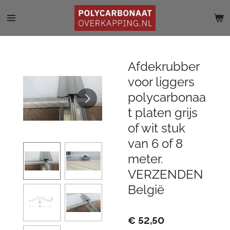
Ga
direct
naar
de
hoofdinhoud
Afdekrubber
voor liggers
polycarbonaa
t platen grijs
of wit stuk
van 6 of 8
meter.
VERZENDEN
België
€ 52,50