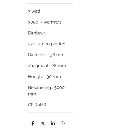
3 watt
3000 K warmwit
Dimbaar
270 lumen per led
Diameter : 36 mm
Zaagmaat : 28 mm
Hoogte : 30 mm
Bekabeling : 5000
mm
CE,RoHS
D
D
S
D
e
e
h
e