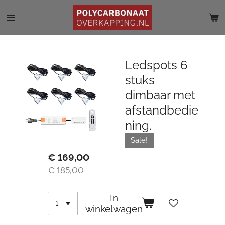
Ga
direct
naar
de
hoofdinhoud
Ledspots 6
stuks
dimbaar met
afstandbedie
ning.
Sale!
€ 169,00
€ 185,00
In
winkelwagen