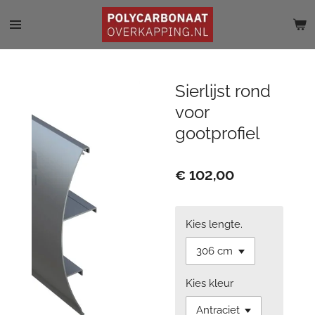
Ga
direct
naar
de
hoofdinhoud
Sierlijst rond
voor
gootprofiel
€ 102,00
Kies lengte.
Kies kleur