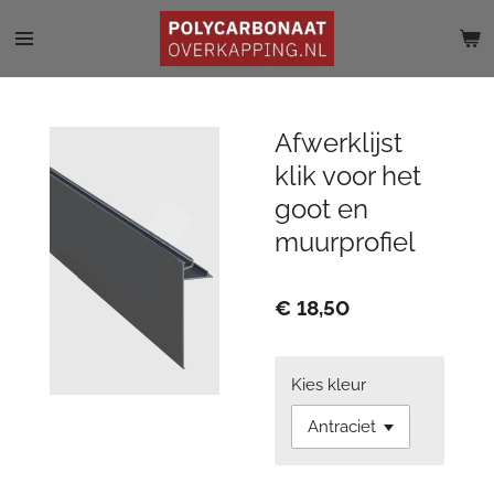
Ga
direct
naar
de
hoofdinhoud
Afwerklijst
klik voor het
goot en
muurprofiel
€ 18,50
Kies kleur