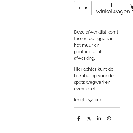
In
winkelwagen
Deze afwerklijst komt
tussen de liggers in
het muur en
gootprofiel als
afwerking.
Hier achter kunt de
bekabeling voor de
spots wegwerken
eventueel.
lengte 94 cm
D
D
S
D
e
e
h
e
l
e
a
l