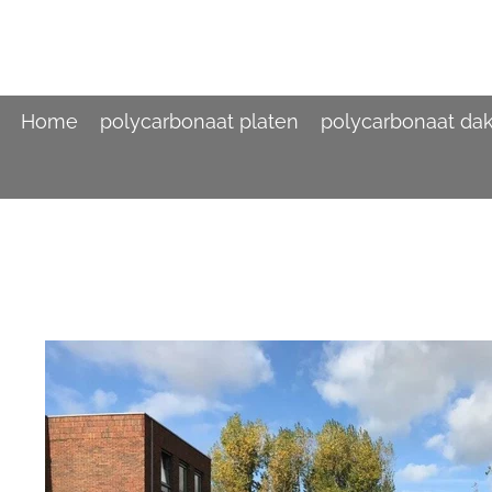
Ga
direct
naar
de
hoofdinhoud
Home
polycarbonaat platen
polycarbonaat da