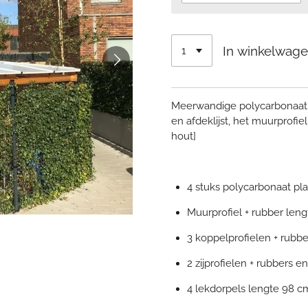
In winkelwag
Meerwandige polycarbonaat p
en afdeklijst, het muurprofie
hout]
4 stuks polycarbonaat pl
Muurprofiel + rubber len
3 koppelprofielen + rubbe
2 zijprofielen + rubbers 
4 lekdorpels lengte 98 c