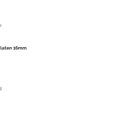
e
platen 16mm
d