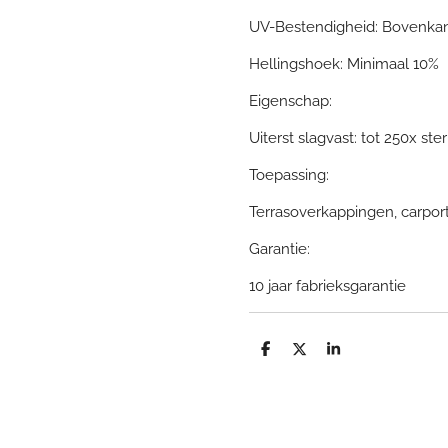
UV-Bestendigheid: Bovenka
Hellingshoek: Minimaal 10%
Eigenschap:
Uiterst slagvast: tot 250x st
Toepassing:
Terrasoverkappingen, carport
Garantie:
10 jaar fabrieksgarantie
D
D
S
e
e
h
l
e
a
e
l
r
n
e