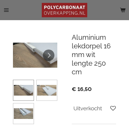
Ga
direct
naar
de
hoofdinhoud
Aluminium
lekdorpel 16
mm wit
lengte 250
cm
€ 16,50
Uitverkocht