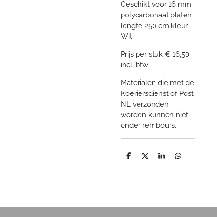
Geschikt voor 16 mm
polycarbonaat platen
lengte 250 cm kleur
Wit.
Prijs per stuk € 16,50
incl. btw
Materialen die met de
Koeriersdienst of Post
NL verzonden
worden kunnen niet
onder rembours.
D
D
S
D
e
e
h
e
l
e
a
l
e
l
r
e
n
e
n