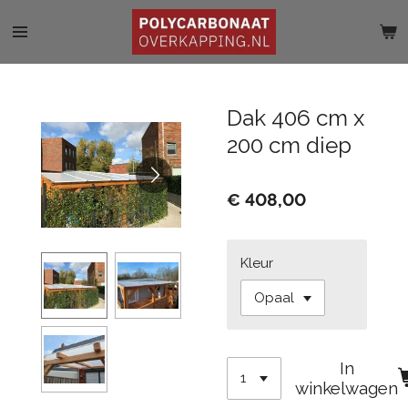
Ga
direct
naar
de
hoofdinhoud
Dak 406 cm x
200 cm diep
€ 408,00
Kleur
In
winkelwagen