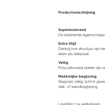
Productomschrijving
Superisolerend
De isolerende eigenschapp
Extra Stijf
Dankzij hun structuur zijn d
eisen als dakplaat.
Veilig
Polycarbonaat platen zijn uit
Makkelijke beglazing
Slagvast, veilig, licht in ge
dak- of wandbeglazing.
Levertijd 2-14 werkdagen