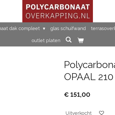
naat dak compleet
glas schuifwand
terrasove
outlet platen
Polycarbon
OPAAL 210
€ 151,00
Uitverkocht