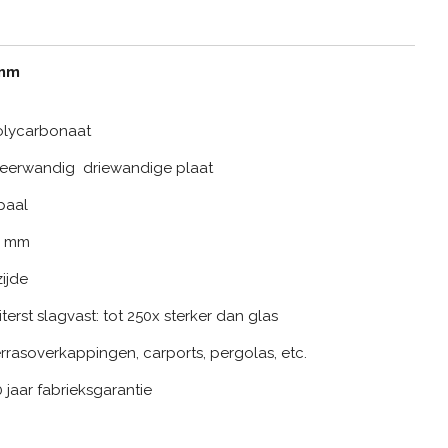
6mm
arbonaat
 driewandige plaat
al
mm
ijde
agvast: tot 250x sterker dan glas
kappingen, carports, pergolas, etc.
abrieksgarantie