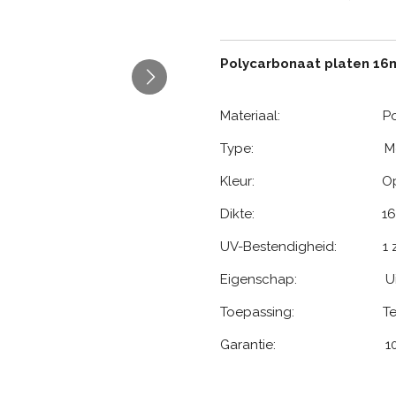
Polycarbonaat platen 1
Materiaal: Polyc
Type: Meerwandig
Kleur: Opa
Dikte: 16 
UV-Bestendigheid: 1 z
Eigenschap: Uiterst sl
Toepassing: Terrasover
Garantie: 10 jaar f