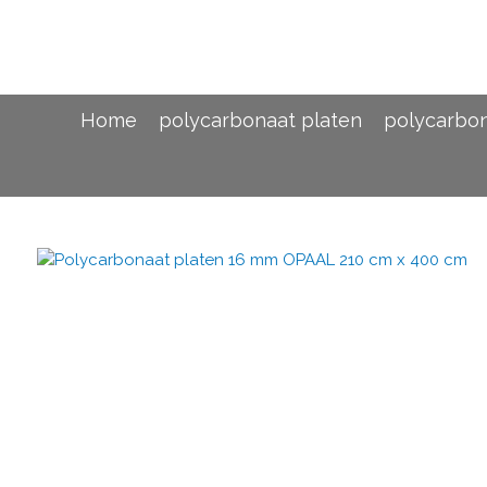
Ga
direct
naar
de
hoofdinhoud
Home
polycarbonaat platen
polycarbo