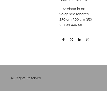
Leverbaar in de
volgende lengtes :
250 cm 300 cm 350
cm en 400 cm
D
D
S
D
e
e
h
e
l
e
a
l
e
l
r
e
n
e
n
All Rights Reserved