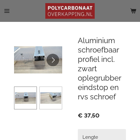
Ga
direct
naar
de
hoofdinhoud
Aluminium
schroefbaar
profiel incl.
zwart
oplegrubber
eindstop en
rvs schroef
€ 37,50
Lengte