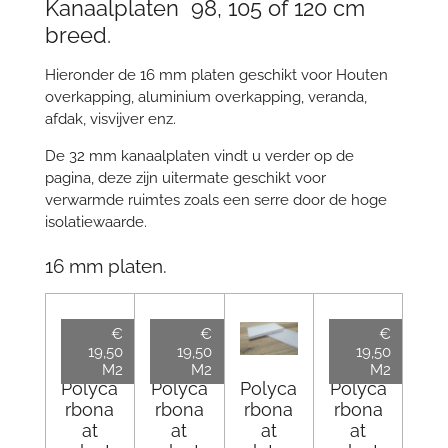
Kanaalplaten 98, 105 of 120 cm
breed.
Hieronder de 16 mm platen geschikt voor Houten
overkapping, aluminium overkapping, veranda,
afdak, visvijver enz.
De 32 mm kanaalplaten vindt u verder op de
pagina, deze zijn uitermate geschikt voor
verwarmde ruimtes zoals een serre door de hoge
isolatiewaarde.
16 mm platen.
€
€
€
19,50
19,50
19,50
M2
M2
M2
Polyca
Polyca
Polyca
Polyca
rbona
rbona
rbona
rbona
at
at
at
at