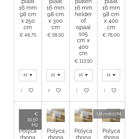
plaat
plaat
platen
plaat
16 mm
16 mm
16 mm
16 mm
98 cm
98 cm
helder
98 cm
x 250
x 300
of
x 400
cm
cm
opaal
cm
105
€ 48,75
€ 58,50
€ 78,00
cm x
400
cm
€ 113,50
In winkelwagen
In winkelwagen
In winkelwagen
In winkelwagen
€
Uitverkocht
19,50
M2
Polyca
Polyca
Polyca
Polyca
rbona
rbona
rbona
rbona