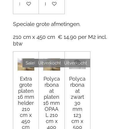
In winkelwagen
In winkelwagen
Speciale grote afmetingen.
210 cm x 450 cm € 14,90 per M2 incl.
btw
Sale!
Uitverkocht
Uitverkocht
Extra
Polyca
Polyca
grote
rbona
rbona
platen
at
at
16 mm
platen
zwart
helder
16 mm
30
210
OPAA
mm
cm x
L 210
123
450
cm x
cm x
cm
400
500